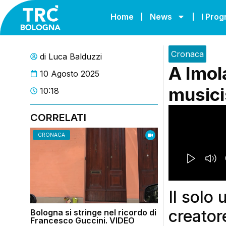
Home
News
I Pro
Cronaca
di
Luca Balduzzi
A Imola
10 Agosto 2025
musici
10:18
CORRELATI
CRONACA
Il solo 
creator
Bologna si stringe nel ricordo di
Francesco Guccini. VIDEO