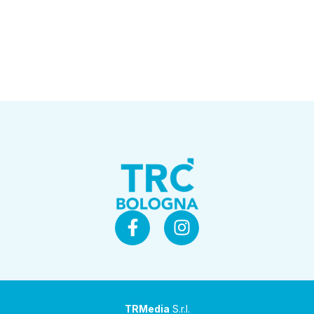
TRMedia
S.r.l.