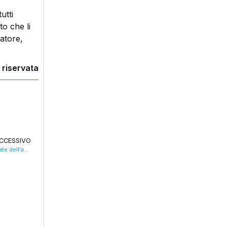
utti
o che li
eatore,
 riservata
CCESSIVO
Volantino fake, o forse una truffa, alle fermate dell’autobus