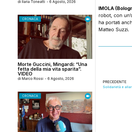
di
Ilaria Toneatti
-
6 Agosto, 2026
IMOLA (Bologn
robot, con un’o
CRONACA
ha portati anch
Matteo Suzzi.
Morte Guccini, Mingardi: “Una
fetta della mia vita sparita”.
VIDEO
di
Marco Rossi
-
6 Agosto, 2026
PRECEDENTE
CRONACA