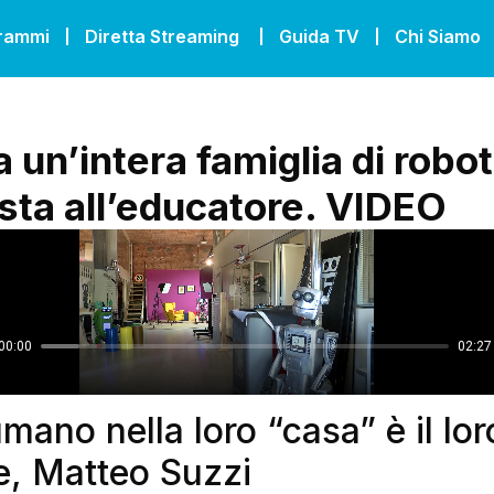
grammi
Diretta Streaming
Guida TV
Chi Siamo
 un’intera famiglia di robot
sta all’educatore. VIDEO
umano nella loro “casa” è il lor
e, Matteo Suzzi