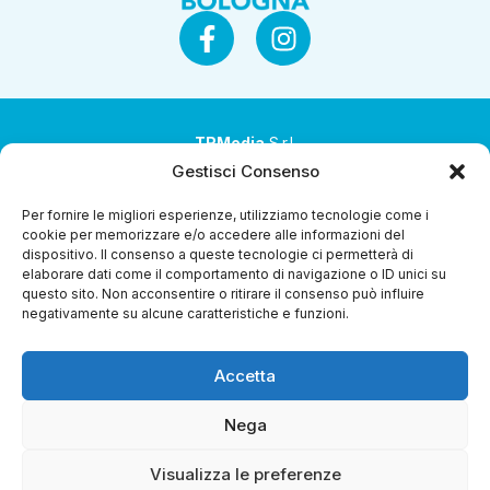
TRMedia
S.r.l.
Gestisci Consenso
Società a socio unico
Per fornire le migliori esperienze, utilizziamo tecnologie come i
Società sottoposta ad attività di direzione e
cookie per memorizzare e/o accedere alle informazioni del
coordinamento da parte di Coop Alleanza 3.0 Soc. Coop.
dispositivo. Il consenso a queste tecnologie ci permetterà di
elaborare dati come il comportamento di navigazione o ID unici su
Sede legale: via Ragazzi del ’99 nr. 51 42124 Reggio Emilia
questo sito. Non acconsentire o ritirare il consenso può influire
(RE)
negativamente su alcune caratteristiche e funzioni.
P.Iva 00651840365
Accetta
Capitale sociale € 1.040.000 i.v.
Home
I Programmi
Diretta Streaming
Guida Tv
Chi
Nega
Siamo
Contatti
Gerenza
Whistleblowing
Visualizza le preferenze