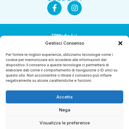
TRMedia
S.r.l.
Gestisci Consenso
Società a socio unico
Per fornire le migliori esperienze, utilizziamo tecnologie come i
Società sottoposta ad attività di direzione e
cookie per memorizzare e/o accedere alle informazioni del
coordinamento da parte di Coop Alleanza 3.0 Soc. Coop.
dispositivo. Il consenso a queste tecnologie ci permetterà di
elaborare dati come il comportamento di navigazione o ID unici su
Sede legale: via Ragazzi del ’99 nr. 51 42124 Reggio Emilia
questo sito. Non acconsentire o ritirare il consenso può influire
(RE)
negativamente su alcune caratteristiche e funzioni.
P.Iva 00651840365
Accetta
Capitale sociale € 1.040.000 i.v.
Home
I Programmi
Diretta Streaming
Guida Tv
Chi
Nega
Siamo
Contatti
Gerenza
Whistleblowing
Visualizza le preferenze