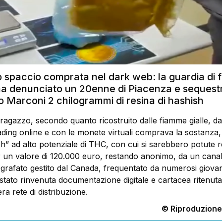
o spaccio comprata nel dark web: la guardia di 
ha denunciato un 20enne di Piacenza e sequest
o Marconi 2 chilogrammi di resina di hashish
 ragazzo, secondo quanto ricostruito dalle fiamme gialle, d
ading online e con le monete virtuali comprava la sostanza,
h” ad alto potenziale di THC, con cui si sarebbero potute r
r un valore di 120.000 euro, restando anonimo, da un cana
ografato gestito dal Canada, frequentato da numerosi giovan
 stato rinvenuta documentazione digitale e cartacea ritenuta 
tera rete di distribuzione.
© Riproduzione