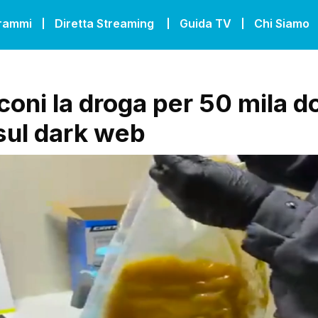
grammi
Diretta Streaming
Guida TV
Chi Siamo
coni la droga per 50 mila d
sul dark web