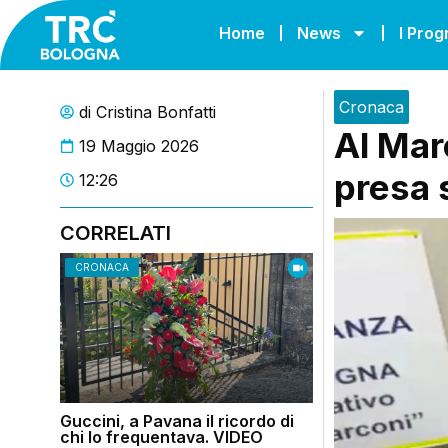
Home
News
I Pro
Cronaca
di
Cristina Bonfatti
Al Mar
19 Maggio 2026
presa 
12:26
CORRELATI
CRONACA
Guccini, a Pavana il ricordo di
chi lo frequentava. VIDEO