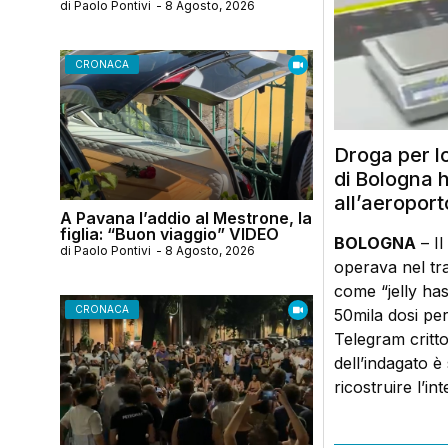
di
Paolo Pontivi
-
8 Agosto, 2026
CRONACA
Droga per l
di Bologna 
all’aeroport
A Pavana l’addio al Mestrone, la
figlia: “Buon viaggio” VIDEO
BOLOGNA
– Il
di
Paolo Pontivi
-
8 Agosto, 2026
operava nel tr
come “jelly has
CRONACA
50mila dosi pe
Telegram critt
dell’indagato è
ricostruire l’in