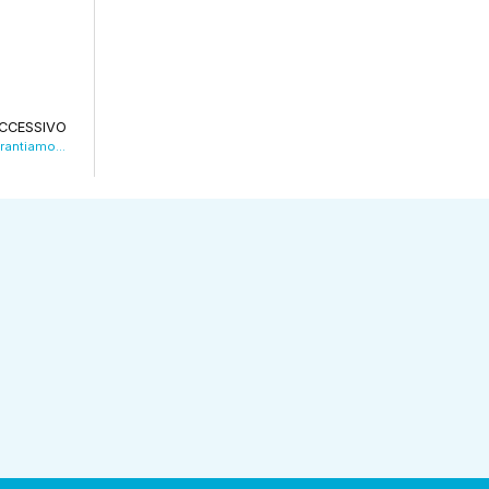
CCESSIVO
Strage Modena, il questore di Bologna: “Garantiamo sicurezza delle aree pedonali. VIDEO