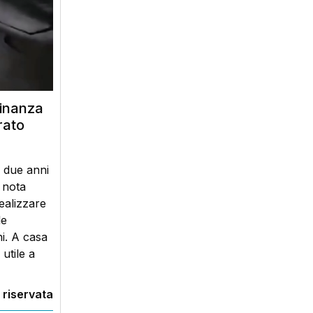
finanza
rato
a due anni
 nota
ealizzare
le
i. A casa
utile a
 riservata