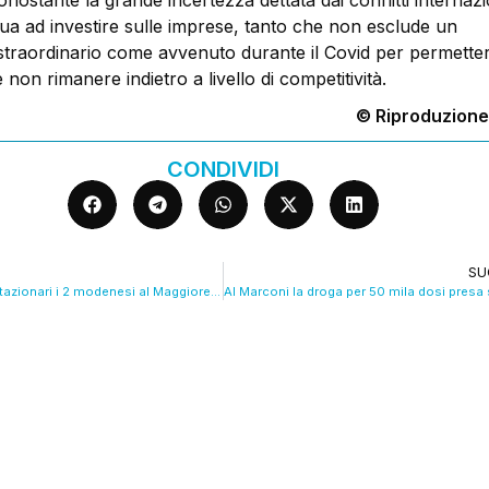
nostante la grande incertezza dettata dai conflitti internazio
ua ad investire sulle imprese, tanto che non esclude un
traordinario come avvenuto durante il Covid per permetter
e non rimanere indietro a livello di competitività.
© Riproduzione
CONDIVIDI
SU
Auto sulla folla, stazionari i 2 modenesi al Maggiore. VIDEO