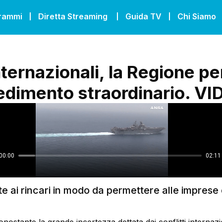
grammi
Diretta Streaming
Guida TV
Chi Siamo
nternazionali, la Regione p
edimento straordinario. V
te ai rincari in modo da permettere alle imprese 