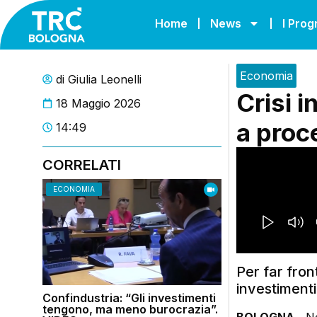
Home
News
I Pro
Economia
di
Giulia Leonelli
Crisi i
18 Maggio 2026
a proc
14:49
CORRELATI
ECONOMIA
Per far fron
investimenti
Confindustria: “Gli investimenti
tengono, ma meno burocrazia”.