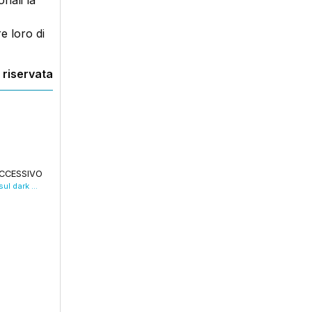
nali la
e loro di
 riservata
CCESSIVO
Al Marconi la droga per 50 mila dosi presa sul dark web