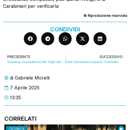
Carabinieri per verificarla
© Riproduzione riservata
CONDIVIDI
PRECEDENTE
SUCCESSIVO
Suviana, la prudenza dei Vigili del Fuoco: “La lentezza è giustificata”. VIDEO
Dazi Usa preoccupano Confindustria, che però contro Trump sceglie la linea morbida. VIDEO
di
Gabriele Morelli
7 Aprile 2025
13:35
CORRELATI
CRONACA