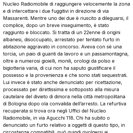
Nucleo Radiomobile di raggiungere velocemente la zona
e di intercettare i due fuggitivi in direzione di via
Massarenti. Mentre uno dei due è riuscito a dileguarsi, il
complice, dopo un breve inseguimento, è stato
raggiunto e bloccato. Si tratta di un 22enne di origini
albanesi, disoccupato, arrestato per tentato furto in
abitazione aggravato in concorso. Aveva con sè una
torcia, un paio di guanti da lavoro e un passamontagna,
oltre a numerosi gioielli, monili, orologi da polso e
bigiotteria varia, di cui non ha saputo giustificare il
possesso e la provenienza e che sono stati sequestrati.
Lui invece è stato anche denunciato per ricettazione,
processato per direttissima e sottoposto alla misura
cautelare del divieto di dimora nella città metropolitana
di Bologna dopo ola convalida dell’arresto. La refurtiva
recuperata si trova ora negli Uffici del Nucleo
Radiomobile, in via Agucchi 118. Chi ha subito o
denunciato un furto relativo a oggetti di questo tipo, in
circostanze compatibili, può quindi rivolgersi ai