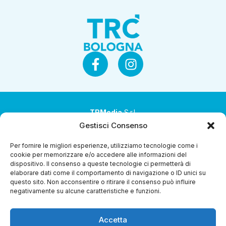
TRMedia
S.r.l.
Gestisci Consenso
Società a socio unico
Per fornire le migliori esperienze, utilizziamo tecnologie come i
Società sottoposta ad attività di direzione e
cookie per memorizzare e/o accedere alle informazioni del
coordinamento da parte di Coop Alleanza 3.0 Soc. Coop.
dispositivo. Il consenso a queste tecnologie ci permetterà di
elaborare dati come il comportamento di navigazione o ID unici su
Sede legale: via Ragazzi del ’99 nr. 51 42124 Reggio Emilia
questo sito. Non acconsentire o ritirare il consenso può influire
(RE)
negativamente su alcune caratteristiche e funzioni.
P.Iva 00651840365
Accetta
Capitale sociale € 1.040.000 i.v.