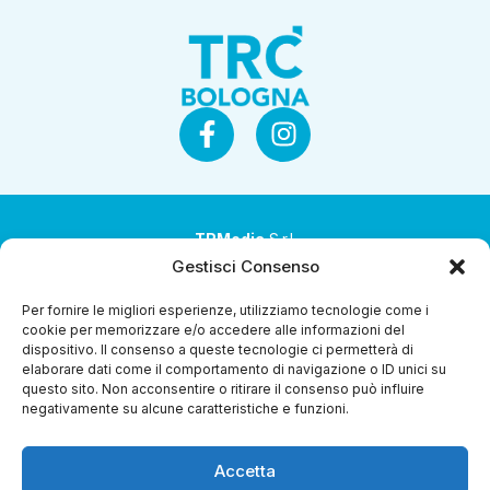
TRMedia
S.r.l.
Gestisci Consenso
Società a socio unico
Per fornire le migliori esperienze, utilizziamo tecnologie come i
Società sottoposta ad attività di direzione e
cookie per memorizzare e/o accedere alle informazioni del
coordinamento da parte di Coop Alleanza 3.0 Soc. Coop.
dispositivo. Il consenso a queste tecnologie ci permetterà di
elaborare dati come il comportamento di navigazione o ID unici su
Sede legale: via Ragazzi del ’99 nr. 51 42124 Reggio Emilia
questo sito. Non acconsentire o ritirare il consenso può influire
(RE)
negativamente su alcune caratteristiche e funzioni.
P.Iva 00651840365
Accetta
Capitale sociale € 1.040.000 i.v.