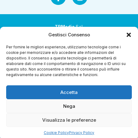
TRMedia
S.r.l.
Gestisci Consenso
Società a socio unico
Per fornire le migliori esperienze, utilizziamo tecnologie come i
Società sottoposta ad attività di direzione e
cookie per memorizzare e/o accedere alle informazioni del
coordinamento da parte di Coop Alleanza 3.0 Soc. Coop.
dispositivo. Il consenso a queste tecnologie ci permetterà di
elaborare dati come il comportamento di navigazione o ID unici su
Sede legale: via Ragazzi del ’99 nr. 51 42124 Reggio Emilia
questo sito. Non acconsentire o ritirare il consenso può influire
(RE)
negativamente su alcune caratteristiche e funzioni.
P.Iva 00651840365
Accetta
Capitale sociale € 1.040.000 i.v.
Home
I Programmi
Diretta Streaming
Guida Tv
Chi
Nega
Siamo
Contatti
Gerenza
Whistleblowing
Visualizza le preferenze
Cookie Policy
Privacy Policy
Riproduzione Riservata – Copyright © 2024