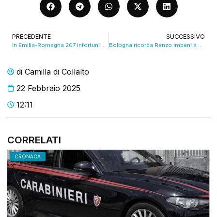
PRECEDENTE
SUCCESSIVO
In Emilia-Romagna 207 infortuni sul lavoro al giorno. VIDEO
Bologna ricorda Renzo Imbeni a 20 anni dalla sua scomparsa VIDEO
di
Camilla di Collalto
22 Febbraio 2025
12:11
CORRELATI
CRONACA