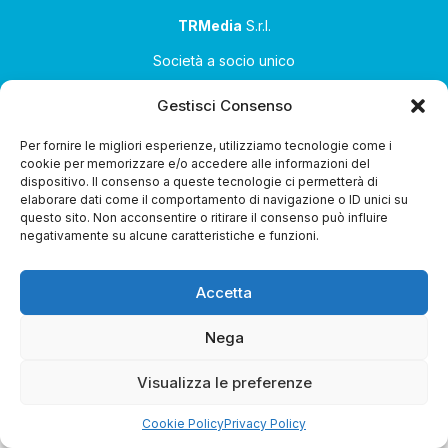
TRMedia
S.r.l.
Società a socio unico
Società sottoposta ad attività di direzione e
Gestisci Consenso
coordinamento da parte di Coop Alleanza 3.0 Soc. Coop.
Per fornire le migliori esperienze, utilizziamo tecnologie come i
Sede legale: via Ragazzi del ’99 nr. 51 42124 Reggio Emilia
cookie per memorizzare e/o accedere alle informazioni del
(RE)
dispositivo. Il consenso a queste tecnologie ci permetterà di
elaborare dati come il comportamento di navigazione o ID unici su
P.Iva 00651840365
questo sito. Non acconsentire o ritirare il consenso può influire
negativamente su alcune caratteristiche e funzioni.
Capitale sociale € 1.040.000 i.v.
Home
I Programmi
Diretta Streaming
Guida Tv
Chi
Accetta
Siamo
Contatti
Gerenza
Whistleblowing
Nega
Riproduzione Riservata – Copyright © 2024
Visualizza le preferenze
Cookie Policy
Privacy Policy