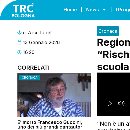
Home
News
I Pro
Cronaca
di
Alice Loreti
Region
13 Gennaio 2026
“Rischi
16:20
scuola
CORRELATI
CRONACA
E’ morto Francesco Guccini,
“Non è un a
uno dei più grandi cantautori