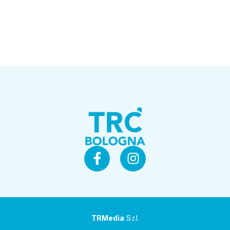
TRMedia
S.r.l.