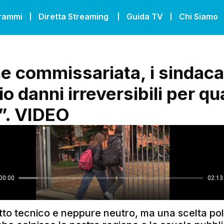
grammi
Diretta Streaming
Guida TV
Chi Siamo
e commissariata, i sindacat
o danni irreversibili per qu
”. VIDEO
tto tecnico e neppure neutro, ma una scelta pol