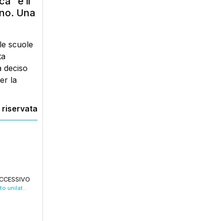
a” è il
rno. Una
le scuole
ta
a deciso
er la
 riservata
CCESSIVO
Regione commissariata, Di Stasi: “Grave atto unilaterale”. De Maria: “Scelta sbagliata”. VIDEO