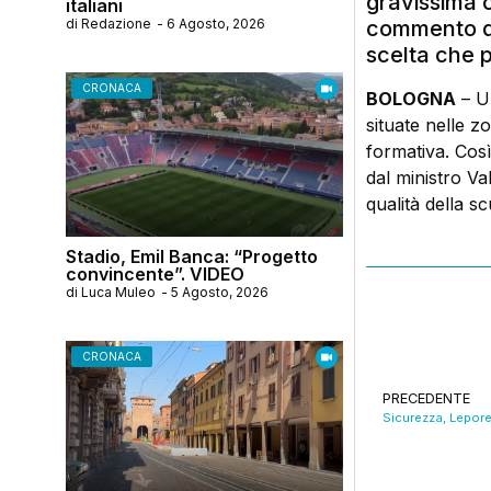
gravissima c
italiani
di
Redazione
-
6 Agosto, 2026
commento de
scelta che p
CRONACA
BOLOGNA
– Un
situate nelle zo
formativa. Cos
dal ministro Val
qualità della sc
Stadio, Emil Banca: “Progetto
convincente”. VIDEO
di
Luca Muleo
-
5 Agosto, 2026
CRONACA
PRECEDENTE