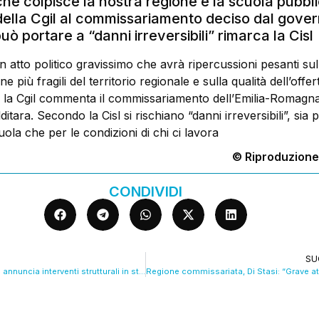
he colpisce la nostra regione e la scuola pubblic
lla Cgil al commissariamento deciso dal gove
uò portare a “danni irreversibili” rimarca la Cisl
 atto politico gravissimo che avrà ripercussioni pesanti sul
ne più fragili del territorio regionale e sulla qualità dell’offer
ì la Cgil commenta il commissariamento dell’Emilia-Romagn
ditara. Secondo la Cisl si rischiano “danni irreversibili”, sia p
uola che per le condizioni di chi ci lavora
© Riproduzione
CONDIVIDI
SU
Sicurezza, Lepore annuncia interventi strutturali in stazione. VIDEO