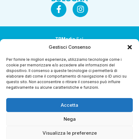
TRMedia
S.r.l.
Gestisci Consenso
Società a socio unico
Per fornire le migliori esperienze, utilizziamo tecnologie come i
Società sottoposta ad attività di direzione e
cookie per memorizzare e/o accedere alle informazioni del
coordinamento da parte di Coop Alleanza 3.0 Soc. Coop.
dispositivo. Il consenso a queste tecnologie ci permetterà di
elaborare dati come il comportamento di navigazione o ID unici su
Sede legale: via Ragazzi del ’99 nr. 51 42124 Reggio Emilia
questo sito. Non acconsentire o ritirare il consenso può influire
(RE)
negativamente su alcune caratteristiche e funzioni.
P.Iva 00651840365
Accetta
Capitale sociale € 1.040.000 i.v.
Home
I Programmi
Diretta Streaming
Guida Tv
Chi
Nega
Siamo
Contatti
Gerenza
Whistleblowing
Visualizza le preferenze