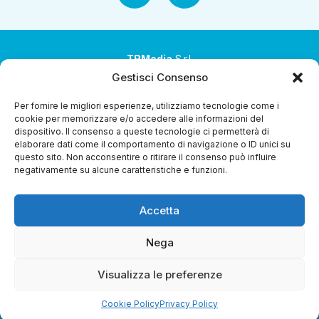
TRMedia
S.r.l.
Gestisci Consenso
Società a socio unico
Per fornire le migliori esperienze, utilizziamo tecnologie come i
Società sottoposta ad attività di direzione e
cookie per memorizzare e/o accedere alle informazioni del
coordinamento da parte di Coop Alleanza 3.0 Soc. Coop.
dispositivo. Il consenso a queste tecnologie ci permetterà di
elaborare dati come il comportamento di navigazione o ID unici su
Sede legale: via Ragazzi del ’99 nr. 51 42124 Reggio Emilia
questo sito. Non acconsentire o ritirare il consenso può influire
(RE)
negativamente su alcune caratteristiche e funzioni.
P.Iva 00651840365
Accetta
Capitale sociale € 1.040.000 i.v.
Home
I Programmi
Diretta Streaming
Guida Tv
Chi
Nega
Siamo
Contatti
Gerenza
Whistleblowing
Visualizza le preferenze
Cookie Policy
Privacy Policy
Riproduzione Riservata – Copyright © 2024