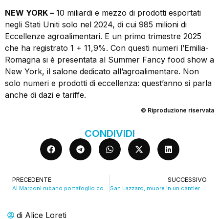
NEW YORK –
10 miliardi e mezzo di prodotti esportati
negli Stati Uniti solo nel 2024, di cui 985 milioni di
Eccellenze agroalimentari. E un primo trimestre 2025
che ha registrato 1 + 11,9%. Con questi numeri l’Emilia-
Romagna si è presentata al Summer Fancy food show a
New York, il salone dedicato all’agroalimentare. Non
solo numeri e prodotti di eccellenza: quest’anno si parla
anche di dazi e tariffe.
© Riproduzione riservata
CONDIVIDI
PRECEDENTE
SUCCESSIVO
Al Marconi rubano portafoglio con 6mila euro a uomo d’affari
San Lazzaro, muore in un cantiere mentre lavora sotto al sole. VIDEO
di
Alice Loreti