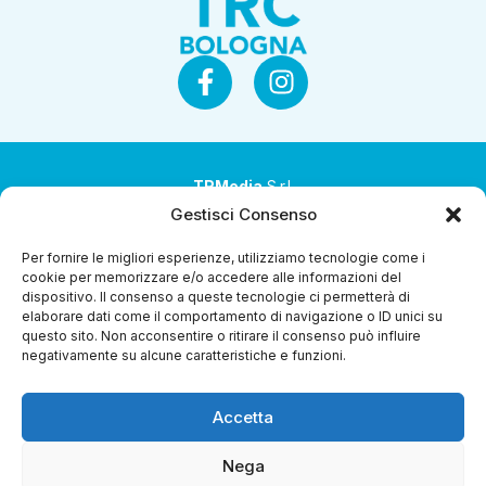
TRMedia
S.r.l.
Gestisci Consenso
Società a socio unico
Per fornire le migliori esperienze, utilizziamo tecnologie come i
Società sottoposta ad attività di direzione e
cookie per memorizzare e/o accedere alle informazioni del
coordinamento da parte di Coop Alleanza 3.0 Soc. Coop.
dispositivo. Il consenso a queste tecnologie ci permetterà di
elaborare dati come il comportamento di navigazione o ID unici su
Sede legale: via Ragazzi del ’99 nr. 51 42124 Reggio Emilia
questo sito. Non acconsentire o ritirare il consenso può influire
(RE)
negativamente su alcune caratteristiche e funzioni.
P.Iva 00651840365
Accetta
Capitale sociale € 1.040.000 i.v.
Home
I Programmi
Diretta Streaming
Guida Tv
Chi
Nega
Siamo
Contatti
Gerenza
Whistleblowing