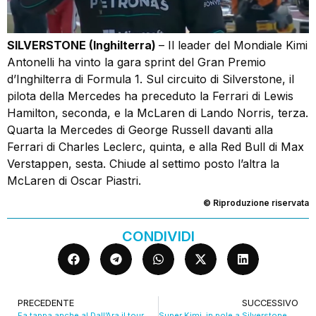
SILVERSTONE (Inghilterra)
– Il leader del Mondiale Kimi
Antonelli ha vinto la gara sprint del Gran Premio
d’Inghilterra di Formula 1. Sul circuito di Silverstone, il
pilota della Mercedes ha preceduto la Ferrari di Lewis
Hamilton, seconda, e la McLaren di Lando Norris, terza.
Quarta la Mercedes di George Russell davanti alla
Ferrari di Charles Leclerc, quinta, e alla Red Bull di Max
Verstappen, sesta. Chiude al settimo posto l’altra la
McLaren di Oscar Piastri.
© Riproduzione riservata
CONDIVIDI
PRECEDENTE
SUCCESSIVO
Fa tappa anche al Dall’Ara il tour mondiale di Zucchero. VIDEO
Super Kimi, in pole a Silverstone dopo la vittoria in gara sprint