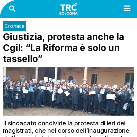
Cronaca
Giustizia, protesta anche la
Cgil: “La Riforma è solo un
tassello”
Il sindacato condivide la protesta di ieri dei
magistrati, che nel corso dell’inaugurazione