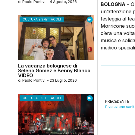
di
Paolo Pontivi
-
4 Agosto, 2026
BOLOGNA
– Qu
un’attenzione 
festeggia al te
CULTURA E SPETTACOLI
Morricone suona
c’era una volt
musica e solida
medico speciali
La vacanza bolognese di
Selena Gomez e Benny Blanco.
VIDEO
di
Paolo Pontivi
-
23 Luglio, 2026
CULTURA E SPETTACOLI
PRECEDENTE