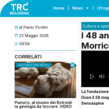
Home
News
I Pro
Cultura e spet
di
Paolo Pontivi
I 48 an
23 Maggio 2026
Morric
09:59
CORRELATI
CULTURA E SPETTACOLI
La fondazione
Duse il 28 mag
Pianoro, al museo dei Botroidi
Sensaspine
la geologia da toccare. VIDEO