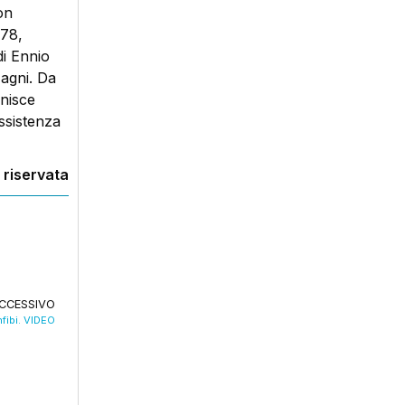
on
978,
di Ennio
Magni. Da
nisce
assistenza
 riservata
CCESSIVO
anfibi. VIDEO