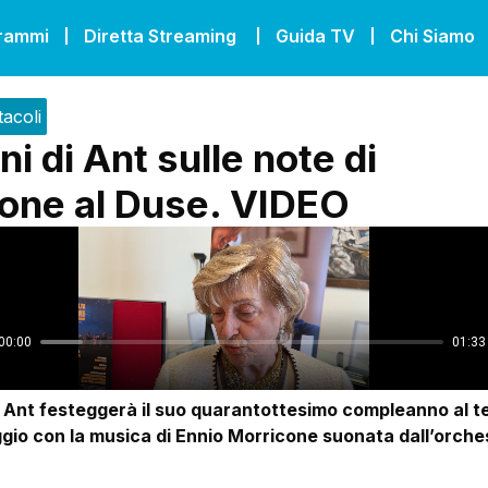
grammi
Diretta Streaming
Guida TV
Chi Siamo
tacoli
ni di Ant sulle note di
one al Duse. VIDEO
 Ant festeggerà il suo quarantottesimo compleanno al t
gio con la musica di Ennio Morricone suonata dall’orche