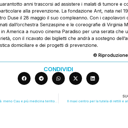
arantotto anni trascorsi ad assistere i malati di tumore e c
particolare alla prevenzione. La fondazione Ant, nata nel 1
atro Duse il 28 maggio il suo compleanno. Con i capolavori 
ti dall’orchestra Senzaspine e le coreografie di Virginia 
a in America a nuovo cinema Paradiso per una serata che u
rietà, con il ricavato dei biglietti che andrà a sostegno dell’
stica domiciliare e dei progetti di prevenzione.
© Riproduzione
CONDIVIDI
SU
Rivoluzione sanità: meno Cau e più medicina territoriale. VIDEO
Il maxi centro per la tutela di rettili e 