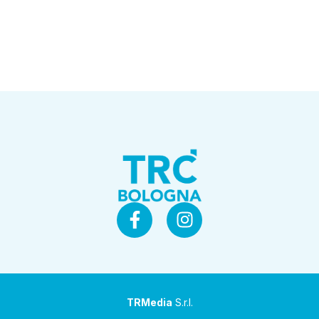
TRMedia
S.r.l.