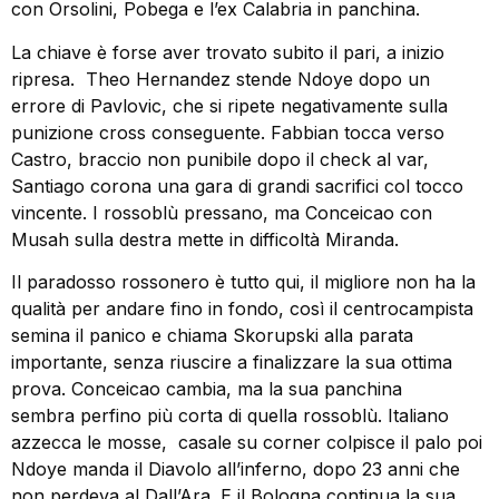
con Orsolini, Pobega e l’ex Calabria in panchina.
La chiave è forse aver trovato subito il pari, a inizio
ripresa. Theo Hernandez stende Ndoye dopo un
errore di Pavlovic, che si ripete negativamente sulla
punizione cross conseguente. Fabbian tocca verso
Castro, braccio non punibile dopo il check al var,
Santiago corona una gara di grandi sacrifici col tocco
vincente. I rossoblù pressano, ma Conceicao con
Musah sulla destra mette in difficoltà Miranda.
Il paradosso rossonero è tutto qui, il migliore non ha la
qualità per andare fino in fondo, così il centrocampista
semina il panico e chiama Skorupski alla parata
importante, senza riuscire a finalizzare la sua ottima
prova. Conceicao cambia, ma la sua panchina
sembra perfino più corta di quella rossoblù. Italiano
azzecca le mosse, casale su corner colpisce il palo poi
Ndoye manda il Diavolo all’inferno, dopo 23 anni che
non perdeva al Dall’Ara. E il Bologna continua la sua