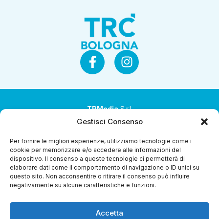
TRMedia
S.r.l.
Gestisci Consenso
Società a socio unico
Per fornire le migliori esperienze, utilizziamo tecnologie come i
Società sottoposta ad attività di direzione e
cookie per memorizzare e/o accedere alle informazioni del
coordinamento da parte di Coop Alleanza 3.0 Soc. Coop.
dispositivo. Il consenso a queste tecnologie ci permetterà di
elaborare dati come il comportamento di navigazione o ID unici su
Sede legale: via Ragazzi del ’99 nr. 51 42124 Reggio Emilia
questo sito. Non acconsentire o ritirare il consenso può influire
(RE)
negativamente su alcune caratteristiche e funzioni.
P.Iva 00651840365
Accetta
Capitale sociale € 1.040.000 i.v.