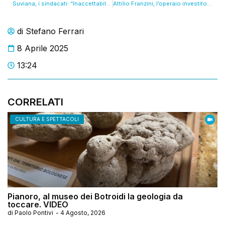
Suviana, i sindacati: “Inaccettabile non avere ancora giustizia e verità”. VIDEO
Attilio Franzini, l’operaio investito dal treno il 4 ottobre: chiuse le indagini, quattro indagati
di
Stefano Ferrari
8 Aprile 2025
13:24
CORRELATI
CULTURA E SPETTACOLI
Pianoro, al museo dei Botroidi la geologia da
toccare. VIDEO
di
Paolo Pontivi
-
4 Agosto, 2026