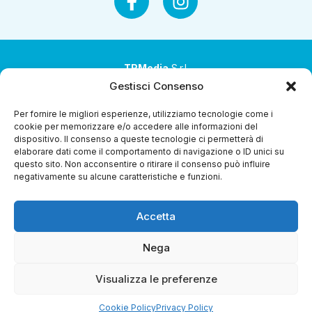
TRMedia
S.r.l.
Gestisci Consenso
Società a socio unico
Per fornire le migliori esperienze, utilizziamo tecnologie come i
Società sottoposta ad attività di direzione e
cookie per memorizzare e/o accedere alle informazioni del
coordinamento da parte di Coop Alleanza 3.0 Soc. Coop.
dispositivo. Il consenso a queste tecnologie ci permetterà di
elaborare dati come il comportamento di navigazione o ID unici su
Sede legale: via Ragazzi del ’99 nr. 51 42124 Reggio Emilia
questo sito. Non acconsentire o ritirare il consenso può influire
(RE)
negativamente su alcune caratteristiche e funzioni.
P.Iva 00651840365
Accetta
Capitale sociale € 1.040.000 i.v.
Home
I Programmi
Diretta Streaming
Guida Tv
Chi
Nega
Siamo
Contatti
Gerenza
Whistleblowing
Visualizza le preferenze
Cookie Policy
Privacy Policy
Riproduzione Riservata – Copyright © 2024