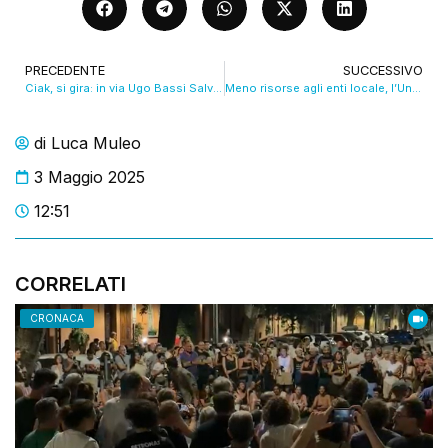
PRECEDENTE
SUCCESSIVO
Ciak, si gira: in via Ugo Bassi Salvaciclisti insegna a non cadere sulle rotaie del tram. VIDEO
Meno risorse agli enti locale, l’Unione province: “Manutenzioni a rischio”. VIDEO
di
Luca Muleo
3 Maggio 2025
12:51
CORRELATI
CRONACA