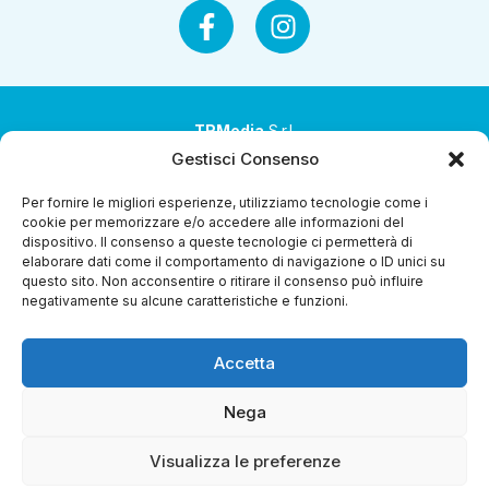
TRMedia
S.r.l.
Gestisci Consenso
Società a socio unico
Per fornire le migliori esperienze, utilizziamo tecnologie come i
Società sottoposta ad attività di direzione e
cookie per memorizzare e/o accedere alle informazioni del
coordinamento da parte di Coop Alleanza 3.0 Soc. Coop.
dispositivo. Il consenso a queste tecnologie ci permetterà di
elaborare dati come il comportamento di navigazione o ID unici su
Sede legale: via Ragazzi del ’99 nr. 51 42124 Reggio Emilia
questo sito. Non acconsentire o ritirare il consenso può influire
(RE)
negativamente su alcune caratteristiche e funzioni.
P.Iva 00651840365
Accetta
Capitale sociale € 1.040.000 i.v.
Home
I Programmi
Diretta Streaming
Guida Tv
Chi
Nega
Siamo
Contatti
Gerenza
Whistleblowing
Visualizza le preferenze