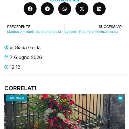
PRECEDENTE
SUCCESSIVO
Magico Antonelli, pole anche a Monaco
Lepore: “Ridurre differenza tra stipendi alti e bassi con l’avanzo di bilancio”
di
Giada Guida
7 Giugno 2026
12:12
CORRELATI
CRONACA