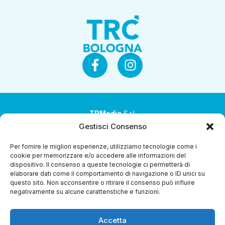
TRMedia
S.r.l.
Gestisci Consenso
Società a socio unico
Per fornire le migliori esperienze, utilizziamo tecnologie come i
Società sottoposta ad attività di direzione e
cookie per memorizzare e/o accedere alle informazioni del
coordinamento da parte di Coop Alleanza 3.0 Soc. Coop.
dispositivo. Il consenso a queste tecnologie ci permetterà di
elaborare dati come il comportamento di navigazione o ID unici su
Sede legale: via Ragazzi del ’99 nr. 51 42124 Reggio Emilia
questo sito. Non acconsentire o ritirare il consenso può influire
(RE)
negativamente su alcune caratteristiche e funzioni.
P.Iva 00651840365
Accetta
Capitale sociale € 1.040.000 i.v.