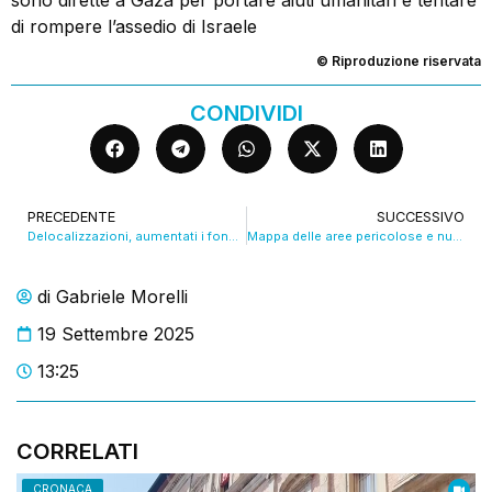
di rompere l’assedio di Israele
© Riproduzione riservata
CONDIVIDI
PRECEDENTE
SUCCESSIVO
Delocalizzazioni, aumentati i fondi per chi lascia la casa dopo le alluvioni del 2023 e 2024. VIDEO
Mappa delle aree pericolose e nuovi tutor: ecco il Piano metropolitano di sicurezza stradale. VIDEO
di
Gabriele Morelli
19 Settembre 2025
13:25
CORRELATI
CRONACA