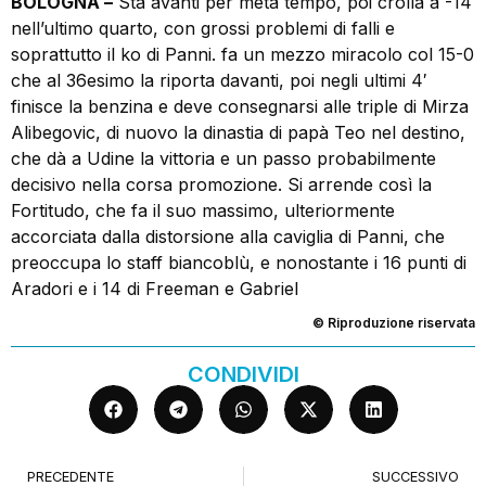
BOLOGNA –
Sta avanti per metà tempo, poi crolla a -14
nell’ultimo quarto, con grossi problemi di falli e
soprattutto il ko di Panni. fa un mezzo miracolo col 15-0
che al 36esimo la riporta davanti, poi negli ultimi 4′
finisce la benzina e deve consegnarsi alle triple di Mirza
Alibegovic, di nuovo la dinastia di papà Teo nel destino,
che dà a Udine la vittoria e un passo probabilmente
decisivo nella corsa promozione. Si arrende così la
Fortitudo, che fa il suo massimo, ulteriormente
accorciata dalla distorsione alla caviglia di Panni, che
preoccupa lo staff biancoblù, e nonostante i 16 punti di
Aradori e i 14 di Freeman e Gabriel
© Riproduzione riservata
CONDIVIDI
PRECEDENTE
SUCCESSIVO