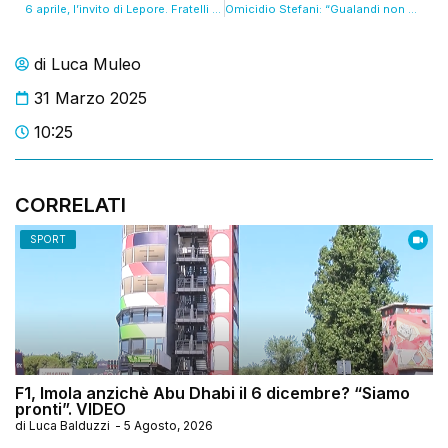
6 aprile, l’invito di Lepore. Fratelli d’Italia dice no. VIDEO
Omicidio Stefani: “Gualandi non poteva portare l’arma in ufficio”. In aula la comandante di Anzola. VIDEO
di
Luca Muleo
31 Marzo 2025
10:25
CORRELATI
SPORT
F1, Imola anzichè Abu Dhabi il 6 dicembre? “Siamo
pronti”. VIDEO
di
Luca Balduzzi
-
5 Agosto, 2026