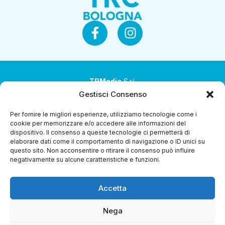
TRMedia
S.r.l.
Gestisci Consenso
Società a socio unico
Per fornire le migliori esperienze, utilizziamo tecnologie come i
Società sottoposta ad attività di direzione e
cookie per memorizzare e/o accedere alle informazioni del
coordinamento da parte di Coop Alleanza 3.0 Soc. Coop.
dispositivo. Il consenso a queste tecnologie ci permetterà di
elaborare dati come il comportamento di navigazione o ID unici su
Sede legale: via Ragazzi del ’99 nr. 51 42124 Reggio Emilia
questo sito. Non acconsentire o ritirare il consenso può influire
(RE)
negativamente su alcune caratteristiche e funzioni.
P.Iva 00651840365
Accetta
Capitale sociale € 1.040.000 i.v.
Home
I Programmi
Diretta Streaming
Guida Tv
Chi
Nega
Siamo
Contatti
Gerenza
Whistleblowing