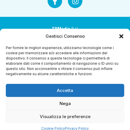
TRMedia
S.r.l.
Gestisci Consenso
Società a socio unico
Per fornire le migliori esperienze, utilizziamo tecnologie come i
Società sottoposta ad attività di direzione e
cookie per memorizzare e/o accedere alle informazioni del
coordinamento da parte di Coop Alleanza 3.0 Soc. Coop.
dispositivo. Il consenso a queste tecnologie ci permetterà di
elaborare dati come il comportamento di navigazione o ID unici su
Sede legale: via Ragazzi del ’99 nr. 51 42124 Reggio Emilia
questo sito. Non acconsentire o ritirare il consenso può influire
(RE)
negativamente su alcune caratteristiche e funzioni.
P.Iva 00651840365
Accetta
Capitale sociale € 1.040.000 i.v.
Home
I Programmi
Diretta Streaming
Guida Tv
Chi
Nega
Siamo
Contatti
Gerenza
Whistleblowing
Visualizza le preferenze
Cookie Policy
Privacy Policy
Riproduzione Riservata – Copyright © 2024