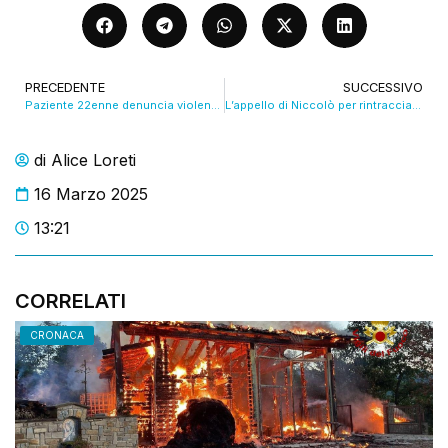
PRECEDENTE
SUCCESSIVO
Paziente 22enne denuncia violenza sessuale in reparto da parte di un OSS. VIDEO
L’appello di Niccolò per rintracciare chi lo ha investito in via Mattei. VIDEO
di
Alice Loreti
16 Marzo 2025
13:21
CORRELATI
CRONACA