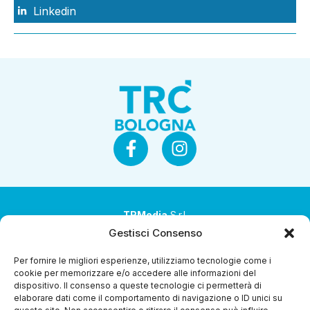
Linkedin
TRMedia
S.r.l.
Gestisci Consenso
Società a socio unico
Per fornire le migliori esperienze, utilizziamo tecnologie come i
Società sottoposta ad attività di direzione e
cookie per memorizzare e/o accedere alle informazioni del
coordinamento da parte di Coop Alleanza 3.0 Soc. Coop.
dispositivo. Il consenso a queste tecnologie ci permetterà di
elaborare dati come il comportamento di navigazione o ID unici su
Sede legale: via Ragazzi del ’99 nr. 51 42124 Reggio Emilia