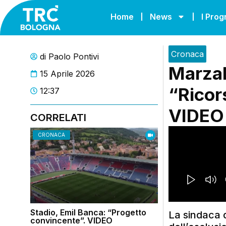
Home
News
I Pro
Cronaca
di
Paolo Pontivi
Marzab
15 Aprile 2026
“Ricor
12:37
VIDEO
CORRELATI
CRONACA
Stadio, Emil Banca: “Progetto
La sindaca 
convincente”. VIDEO