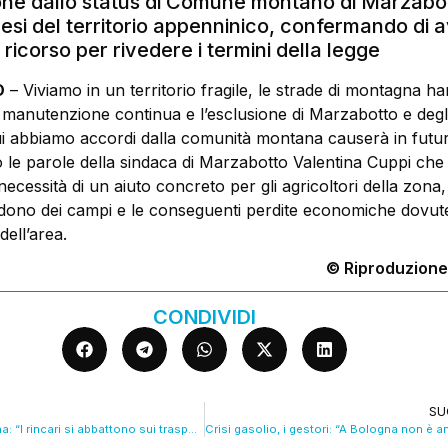
ione dallo status di Comune montano di Marzabo
paesi del territorio appenninico, confermando di 
ricorso per rivedere i termini della legge
O
– Viviamo in un territorio fragile, le strade di montagna h
manutenzione continua e l’esclusione di Marzabotto e degli 
 abbiamo accordi dalla comunità montana causerà in futur
 le parole della sindaca di Marzabotto Valentina Cuppi ch
 necessità di un aiuto concreto per gli agricoltori della zona,
ndono dei campi e le conseguenti perdite economiche dovute
ell’area.
© Riproduzione
CONDIVIDI
SU
Medio Oriente, Cna: “I rincari si abbattono sui trasporti”. VIDEO