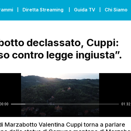
grammi
Diretta Streaming
Guida TV
Chi Siamo
otto declassato, Cuppi:
so contro legge ingiusta”.
di Marzabotto Valentina Cuppi torna a parlare