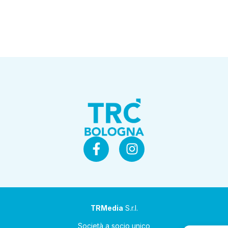
TRMedia
S.r.l.
Società a socio unico