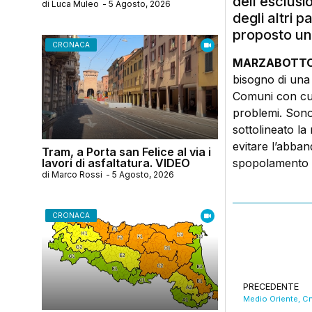
dell’esclus
di
Luca Muleo
-
5 Agosto, 2026
degli altri 
proposto un 
CRONACA
MARZABOTT
bisogno di una 
Comuni con cui
problemi. Sono
sottolineato la
evitare l’abba
Tram, a Porta san Felice al via i
lavori di asfaltatura. VIDEO
spopolamento d
di
Marco Rossi
-
5 Agosto, 2026
CRONACA
PRECEDENTE