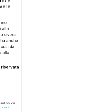
tto e
avere
anno
altri
o diversi
e ha anche
 così da
 allo
 riservata
CCESSIVO
Crisi gasolio, i gestori: “A Bologna non è ancora emergenza”. VIDEO