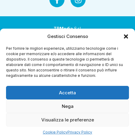
TRMedia
S.r.l.
Gestisci Consenso
Società a socio unico
Per fornire le migliori esperienze, utilizziamo tecnologie come i
Società sottoposta ad attività di direzione e
cookie per memorizzare e/o accedere alle informazioni del
coordinamento da parte di Coop Alleanza 3.0 Soc. Coop.
dispositivo. Il consenso a queste tecnologie ci permetterà di
elaborare dati come il comportamento di navigazione o ID unici su
Sede legale: via Ragazzi del ’99 nr. 51 42124 Reggio Emilia
questo sito. Non acconsentire o ritirare il consenso può influire
(RE)
negativamente su alcune caratteristiche e funzioni.
P.Iva 00651840365
Accetta
Capitale sociale € 1.040.000 i.v.
Home
I Programmi
Diretta Streaming
Guida Tv
Chi
Nega
Siamo
Contatti
Gerenza
Whistleblowing
Visualizza le preferenze
Cookie Policy
Privacy Policy
Riproduzione Riservata – Copyright © 2024