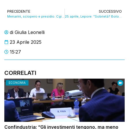
PRECEDENTE
SUCCESSIVO
Menarini, sciopero e presidio. Cgil: “Le istituzioni si attivino”. VIDEO
25 aprile, Lepore: “Sobrietà? Bologna in festa, lo vivremo con grande gioia”. VIDEO
di
Giulia Leonelli
23 Aprile 2025
15:27
CORRELATI
ECONOMIA
Confindustria: “Gli investimenti tengono, ma meno