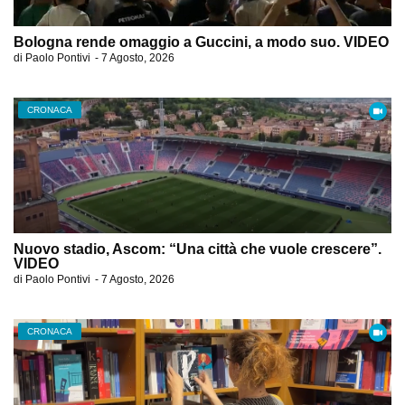
Bologna rende omaggio a Guccini, a modo suo. VIDEO
di
Paolo Pontivi
-
7 Agosto, 2026
CRONACA
Nuovo stadio, Ascom: “Una città che vuole crescere”.
VIDEO
di
Paolo Pontivi
-
7 Agosto, 2026
CRONACA