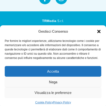
TRMedia
S.r.l.
Società a socio unico
Gestisci Consenso
Società sottoposta ad attività di direzione e coordinamento
Per fornire le migliori esperienze, utilizziamo tecnologie come i cookie per
da parte di Coop Alleanza 3.0 Soc. Coop.
memorizzare e/o accedere alle informazioni del dispositivo. Il consenso a
queste tecnologie ci permetterà di elaborare dati come il comportamento di
Sede legale: via Ragazzi del ’99 nr. 51 42124 Reggio Emilia
navigazione o ID unici su questo sito. Non acconsentire o ritirare il
(RE)
consenso può influire negativamente su alcune caratteristiche e funzioni.
P.Iva 00651840365
Accetta
Capitale sociale € 1.040.000 i.v.
Home
I Programmi
Diretta Streaming
Guida Tv
Chi
Nega
Siamo
Contatti
Gerenza
Whistleblowing
Visualizza le preferenze
Cookie Policy
Privacy Policy
Riproduzione Riservata – Copyright © 2024