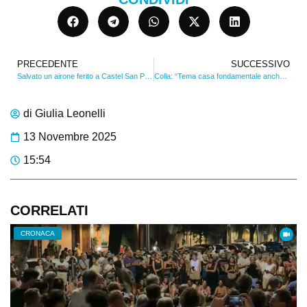
PRECEDENTE
SUCCESSIVO
Salvato un airone ferito a Castel San Pietro
Colla: “Tema casa fondamentale anche per le imprese”. VIDEO
di
Giulia Leonelli
13 Novembre 2025
15:54
CORRELATI
CRONACA