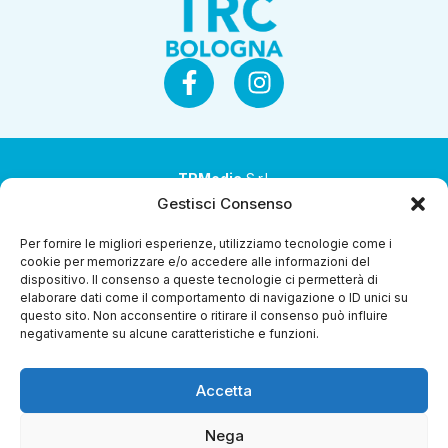
TRMedia
S.r.l.
Gestisci Consenso
Società a socio unico
Per fornire le migliori esperienze, utilizziamo tecnologie come i
Società sottoposta ad attività di direzione e
cookie per memorizzare e/o accedere alle informazioni del
coordinamento da parte di Coop Alleanza 3.0 Soc. Coop.
dispositivo. Il consenso a queste tecnologie ci permetterà di
elaborare dati come il comportamento di navigazione o ID unici su
Sede legale: via Ragazzi del ’99 nr. 51 42124 Reggio Emilia
questo sito. Non acconsentire o ritirare il consenso può influire
(RE)
negativamente su alcune caratteristiche e funzioni.
P.Iva 00651840365
Accetta
Capitale sociale € 1.040.000 i.v.
Home
I Programmi
Diretta Streaming
Guida Tv
Chi
Nega