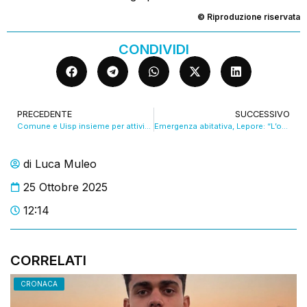
© Riproduzione riservata
CONDIVIDI
PRECEDENTE
SUCCESSIVO
Comune e Uisp insieme per attività sportive al carcere minorile del Pratello. VIDEO
Emergenza abitativa, Lepore: “L’occupazione non è mai la soluzione ai problemi”. VIDEO
di
Luca Muleo
25 Ottobre 2025
12:14
CORRELATI
CRONACA