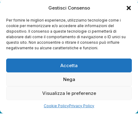
Gestisci Consenso
1
2
3
4
5
6
7
8
9
10
11
12
Per fornire le migliori esperienze, utilizziamo tecnologie come i
cookie per memorizzare e/o accedere alle informazioni del
dispositivo. Il consenso a queste tecnologie ci permetterà di
elaborare dati come il comportamento di navigazione o ID unici su
questo sito. Non acconsentire o ritirare il consenso può influire
negativamente su alcune caratteristiche e funzioni.
Accetta
Nega
TRMedia
S.r.l.
Visualizza le preferenze
Società a socio unico
Cookie Policy
Privacy Policy
Società sottoposta ad attività di direzione e
coordinamento da parte di Coop Alleanza 3.0 Soc. Coop.
Sede legale: via Ragazzi del ’99 nr. 51 42124 Reggio Emilia
(RE)