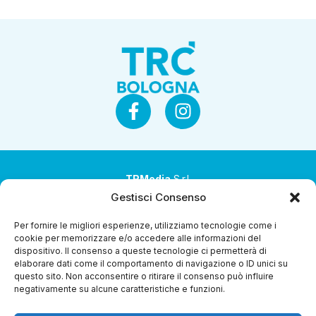
TRMedia
S.r.l.
Gestisci Consenso
Società a socio unico
Per fornire le migliori esperienze, utilizziamo tecnologie come i
Società sottoposta ad attività di direzione e
cookie per memorizzare e/o accedere alle informazioni del
coordinamento da parte di Coop Alleanza 3.0 Soc. Coop.
dispositivo. Il consenso a queste tecnologie ci permetterà di
elaborare dati come il comportamento di navigazione o ID unici su
Sede legale: via Ragazzi del ’99 nr. 51 42124 Reggio Emilia
questo sito. Non acconsentire o ritirare il consenso può influire
(RE)
negativamente su alcune caratteristiche e funzioni.
P.Iva 00651840365