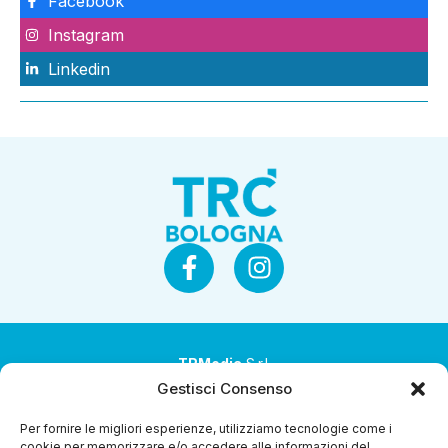
Facebook
Instagram
Linkedin
TRMedia
S.r.l.
Gestisci Consenso
Società a socio unico
Per fornire le migliori esperienze, utilizziamo tecnologie come i
Società sottoposta ad attività di direzione e
cookie per memorizzare e/o accedere alle informazioni del