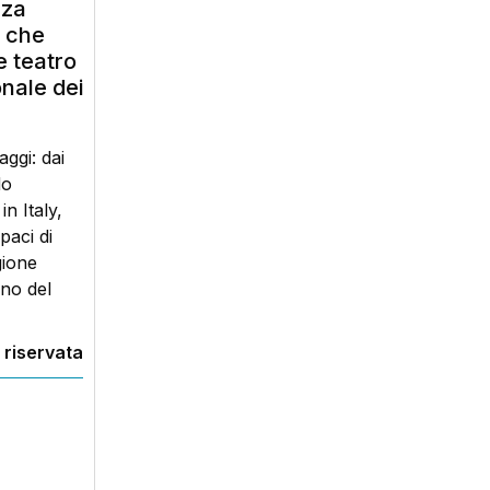
nza
6 che
e teatro
nale dei
ggi: dai
do
n Italy,
paci di
gione
no del
 riservata