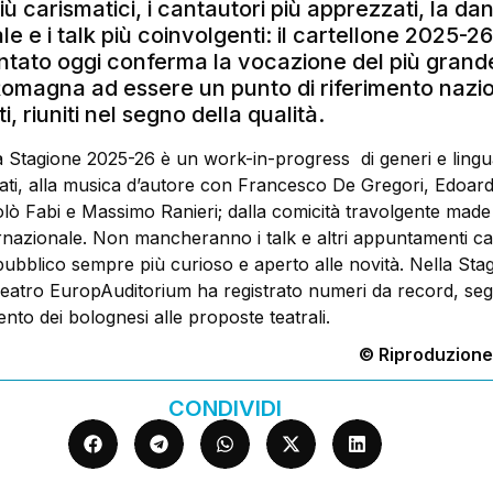
 carismatici, i cantautori più apprezzati, la da
le e i talk più coinvolgenti: il cartellone 2025-2
ntato oggi conferma la vocazione del più grand
Romagna ad essere un punto di riferimento nazio
, riuniti nel segno della qualità.
tagione 2025-26 è un work-in-progress di generi e lingua
ati, alla musica d’autore con Francesco De Gregori, Edoar
ò Fabi e Massimo Ranieri; dalla comicità travolgente made i
ernazionale. Non mancheranno i talk e altri appuntamenti ca
pubblico sempre più curioso e aperto alle novità. Nella Sta
Teatro EuropAuditorium ha registrato numeri da record, seg
nto dei bolognesi alle proposte teatrali.
© Riproduzione
CONDIVIDI