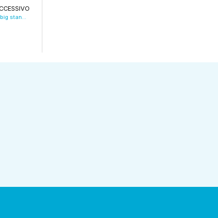
CCESSIVO
Il Bologna alza il prezzo per Beukema, ma i big stanno arrivando. VIDEO