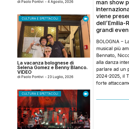
man show più
di
Paolo Pontivi
-
4 Agosto, 2026
internaziona
viene prese
CULTURA E SPETTACOLI
dell’Emilia-
grandi eventi
BOLOGNA – La S
musical più am
Bennato, Niccol
alla danza int
La vacanza bolognese di
Selena Gomez e Benny Blanco.
parlare ad un 
VIDEO
2024-2025, il 
di
Paolo Pontivi
-
23 Luglio, 2026
forte attaccame
CULTURA E SPETTACOLI