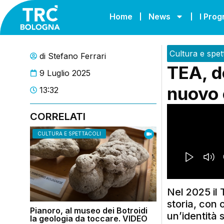
Home
News
I Pro
Cultura e spet
di
Stefano Ferrari
TEA, d
9 Luglio 2025
nuovo 
13:32
CORRELATI
CULTURA E SPETTACOLI
Nel 2025 il
storia, con 
Pianoro, al museo dei Botroidi
un’identità 
la geologia da toccare. VIDEO