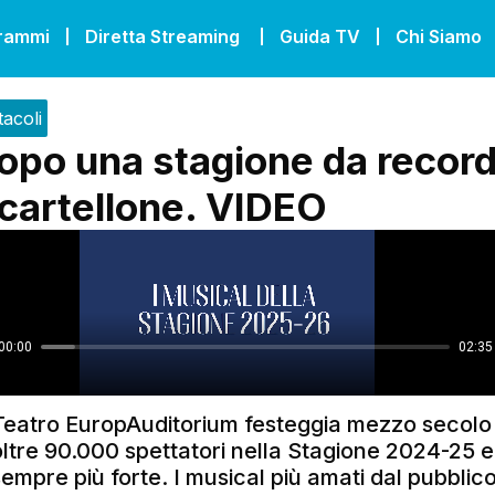
grammi
Diretta Streaming
Guida TV
Chi Siamo
tacoli
opo una stagione da record 
cartellone. VIDEO
 Teatro EuropAuditorium festeggia mezzo secolo 
oltre 90.000 spettatori nella Stagione 2024-25 e
sempre più forte. I musical più amati dal pubblico