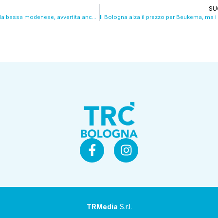
SU
Scossa di 3.6 nella bassa modenese, avvertita anche nel bolognese
TRMedia
S.r.l.