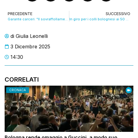
PRECEDENTE
SUCCESSIVO
Garante carceri: “Il sovraffollamento nega la riabilitazione”. VIDEO
In giro per i colli bolognesi ai 50 all’ora: la nuova viabilità. VIDEO
di
Giulia Leonelli
3 Dicembre 2025
14:30
CORRELATI
CRONACA
Bologna rende omaggio a Guccini, a modo suo.