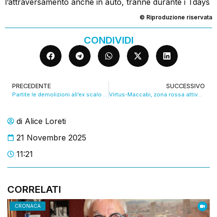
l’attraversamento anche in auto, tranne durante i Tdays
© Riproduzione riservata
CONDIVIDI
PRECEDENTE
SUCCESSIVO
Partite le demolizioni all’ex scalo Ravone, verso il Parco della memoria. VIDEO
Virtus-Maccabi, zona rossa attiva. Il Questore: “Siamo pronti”. VIDEO
di
Alice Loreti
21 Novembre 2025
11:21
CORRELATI
CRONACA