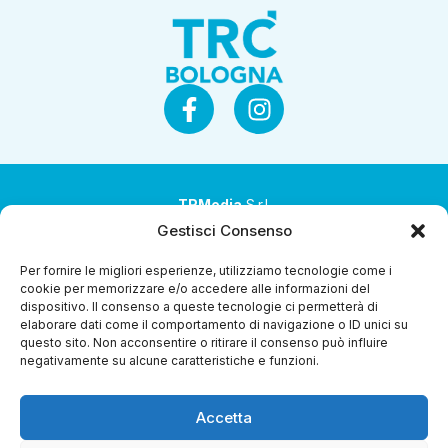
TRMedia
S.r.l.
Gestisci Consenso
Società a socio unico
Per fornire le migliori esperienze, utilizziamo tecnologie come i
Società sottoposta ad attività di direzione e
cookie per memorizzare e/o accedere alle informazioni del
coordinamento da parte di Coop Alleanza 3.0 Soc. Coop.
dispositivo. Il consenso a queste tecnologie ci permetterà di
elaborare dati come il comportamento di navigazione o ID unici su
Sede legale: via Ragazzi del ’99 nr. 51 42124 Reggio Emilia
questo sito. Non acconsentire o ritirare il consenso può influire
(RE)
negativamente su alcune caratteristiche e funzioni.
P.Iva 00651840365
Accetta
Capitale sociale € 1.040.000 i.v.