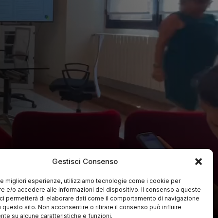
Gestisci Consenso
 le migliori esperienze, utilizziamo tecnologie come i cookie per
 e/o accedere alle informazioni del dispositivo. Il consenso a queste
ci permetterà di elaborare dati come il comportamento di navigazione
u questo sito. Non acconsentire o ritirare il consenso può influire
te su alcune caratteristiche e funzioni.