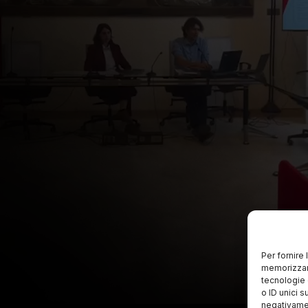
Per fornire
memorizzare
tecnologie 
o ID unici s
negativamen