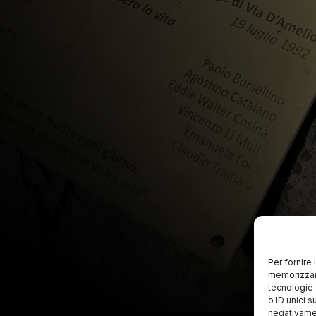
Per fornire
memorizzare
tecnologie 
o ID unici s
negativamen