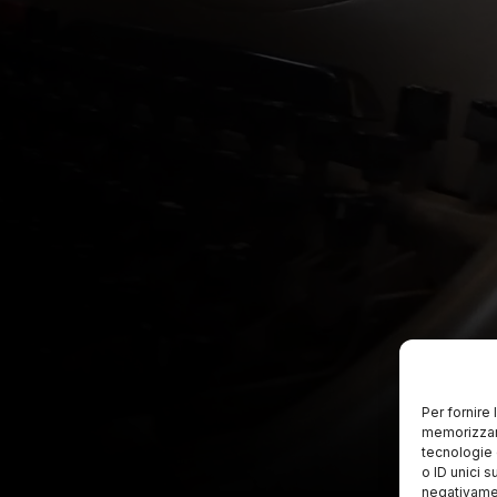
Per fornire
memorizzare
tecnologie 
o ID unici s
negativamen