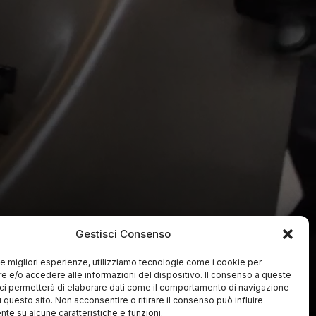
Gestisci Consenso
 le migliori esperienze, utilizziamo tecnologie come i cookie per
 e/o accedere alle informazioni del dispositivo. Il consenso a queste
ci permetterà di elaborare dati come il comportamento di navigazione
u questo sito. Non acconsentire o ritirare il consenso può influire
te su alcune caratteristiche e funzioni.