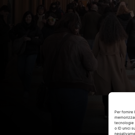
Per fornire
memorizzare
tecnologie 
o ID unici s
negativamen