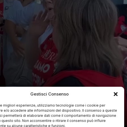
Gestisci Consenso
 le migliori esperienze, utilizziamo tecnologie come i cookie per
 e/o accedere alle informazioni del dispositivo. Il consenso a queste
ci permetterà di elaborare dati come il comportamento di navigazione
u questo sito. Non acconsentire o ritirare il consenso può influire
te su alcune caratteristiche e funzioni.