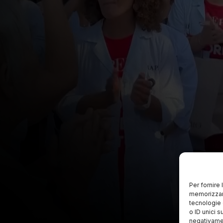
Per fornire
memorizzare
tecnologie 
o ID unici s
negativamen