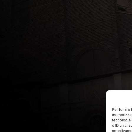
Per fornire
memorizzare
tecnologie 
o ID unici s
negativamen