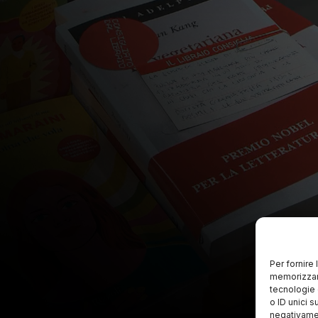
Per fornire
memorizzare
tecnologie 
o ID unici s
negativamen