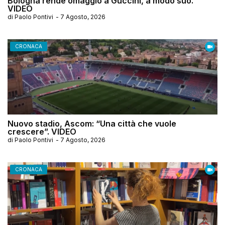
Bologna rende omaggio a Guccini, a modo suo.
VIDEO
di
Paolo Pontivi
-
7 Agosto, 2026
CRONACA
Nuovo stadio, Ascom: “Una città che vuole
crescere”. VIDEO
di
Paolo Pontivi
-
7 Agosto, 2026
CRONACA