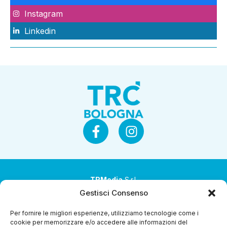
Instagram
Linkedin
TRMedia
S.r.l.
Gestisci Consenso
Società a socio unico
Per fornire le migliori esperienze, utilizziamo tecnologie come i
Società sottoposta ad attività di direzione e
cookie per memorizzare e/o accedere alle informazioni del
coordinamento da parte di Coop Alleanza 3.0 Soc. Coop.