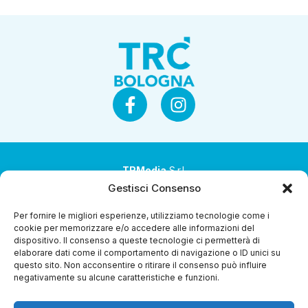
TRMedia
S.r.l.
Gestisci Consenso
Società a socio unico
Per fornire le migliori esperienze, utilizziamo tecnologie come i
Società sottoposta ad attività di direzione e
cookie per memorizzare e/o accedere alle informazioni del
coordinamento da parte di Coop Alleanza 3.0 Soc. Coop.
dispositivo. Il consenso a queste tecnologie ci permetterà di
elaborare dati come il comportamento di navigazione o ID unici su
Sede legale: via Ragazzi del ’99 nr. 51 42124 Reggio Emilia
questo sito. Non acconsentire o ritirare il consenso può influire
(RE)
negativamente su alcune caratteristiche e funzioni.
P.Iva 00651840365