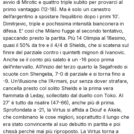
avvio di Mirotic e quattro triple subito per provarci al
primo vantaggio (12-18). Ma è solo un canestro
dell’argentino a spostare l’equilibrio dopo i primi 10′.
Dimitrjevic, triple e pochissima intensità bianconera in
difesa. E’ così che Milano fugge al secondo tentativo,
spaccando presto la partita. Più 14 Olimpia al 18esimo,
quasi il 50% da tre e il 4/4 di Shields, che si scatena sul
finire del parziale contro i quintetti mignon di Ivanovic.
Anche se il conto più salato è un -16 poco prima
dell’intervallo. All’inizio del terzo quarto la Segafredo si
scuote con Shengelia, 7-0 di parziale e si torna fino a
-9. Un’illusione che l’Armani, pur senza dover strafare,
cancella presto col solito Shields e la prima vera
fiammata di Leday, sollecitato dal duello con Toko. Al
27′ è tutto da risalire (47-66), anche più di prima.
Sprofondata a -21, la Virtus si affida a Diouf e Akele,
che combinano le cose migliori, soprattutto il lungo che
era stato convincente al suo debutto in partita e poi
chissà perchè mai più riproposto. La Virtus torna a