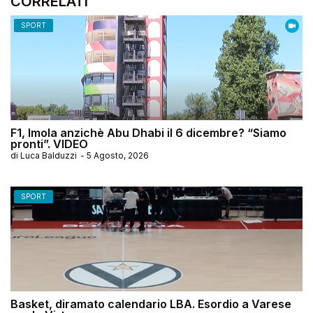
CORRELATI
SPORT
F1, Imola anzichè Abu Dhabi il 6 dicembre? “Siamo
pronti”. VIDEO
di
Luca Balduzzi
-
5 Agosto, 2026
SPORT
Basket, diramato calendario LBA. Esordio a Varese