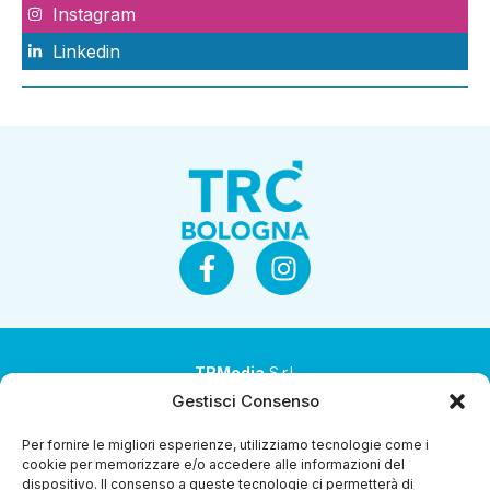
Instagram
Linkedin
TRMedia
S.r.l.
Gestisci Consenso
Società a socio unico
Per fornire le migliori esperienze, utilizziamo tecnologie come i
Società sottoposta ad attività di direzione e
cookie per memorizzare e/o accedere alle informazioni del
coordinamento da parte di Coop Alleanza 3.0 Soc. Coop.
dispositivo. Il consenso a queste tecnologie ci permetterà di