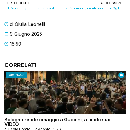
PRECEDENTE
SUCCESSIVO
Il Pd raccoglie firme per sostenere il Pilastro. VIDEO
Referendum, niente quorum. Cgil: “Lavoro rimesso al centro della riflessione”.VIDEO
di
Giulia Leonelli
9 Giugno 2025
15:59
CORRELATI
CRONACA
Bologna rende omaggio a Guccini, a modo suo.
VIDEO
di
Paolo Pontivi
-
7 Agosto, 2026