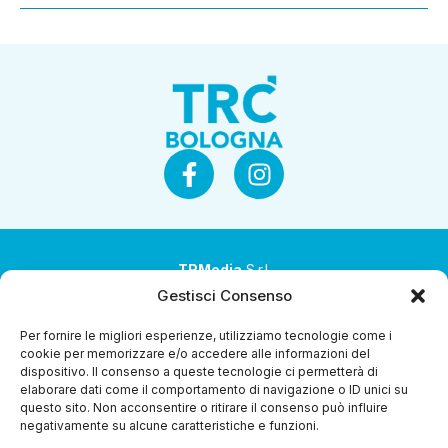
TRMedia
S.r.l.
Gestisci Consenso
Società a socio unico
Per fornire le migliori esperienze, utilizziamo tecnologie come i
Società sottoposta ad attività di direzione e
cookie per memorizzare e/o accedere alle informazioni del
coordinamento da parte di Coop Alleanza 3.0 Soc. Coop.
dispositivo. Il consenso a queste tecnologie ci permetterà di
elaborare dati come il comportamento di navigazione o ID unici su
Sede legale: via Ragazzi del ’99 nr. 51 42124 Reggio Emilia
questo sito. Non acconsentire o ritirare il consenso può influire
(RE)
negativamente su alcune caratteristiche e funzioni.